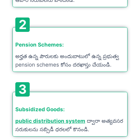
ఆహార సరుకులను పొందండి.
2
Pension Schemes:
అర్హత ఉన్న పౌరులకు అందుబాటులో ఉన్న ప్రభుత్వ
pension schemes కోసం దరఖాస్తు చేయండి.
3
Subsidized Goods:
public distribution system
ద్వారా అత్యవసర
సరుకులను సబ్సిడీ ధరలలో కొనండి.