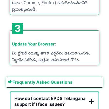
(ఉదా: Chrome, Firefox) ఉపయోగించడానికి
ప్రయత్నించండి.
3
Update Your Browser:
మీ బ్రౌజర్ యొక్క తాజా వెర్షన్‌ను ఉపయోగించడం
నిర్ధారించుకోండి, ఉత్తమ అనుకూలత కోసం.
Frequently Asked Questions
How do I contact EPDS Telangana
support if I face issues?