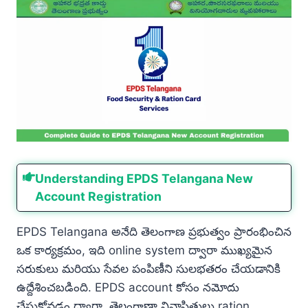
Understanding EPDS Telangana New
Account Registration
EPDS Telangana అనేది తెలంగాణ ప్రభుత్వం ప్రారంభించిన
ఒక కార్యక్రమం, ఇది online system ద్వారా ముఖ్యమైన
సరుకులు మరియు సేవల పంపిణీని సులభతరం చేయడానికి
ఉద్దేశించబడింది. EPDS account కోసం నమోదు
చేసుకోవడం ద్వారా, తెలంగాణా నివాసితులు ration