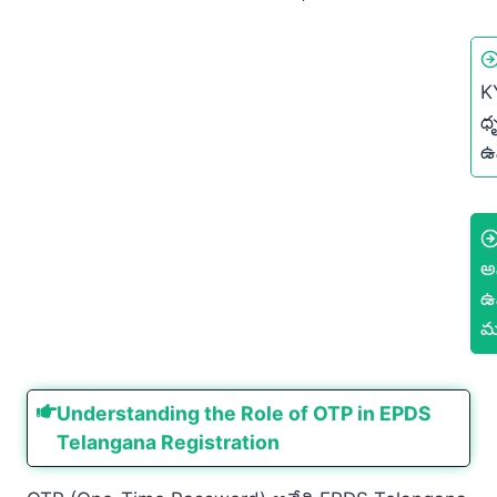
KY
ధ
ఉన
అన
ఉ
మ
Understanding the Role of OTP in EPDS
Telangana Registration