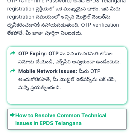
OTP (One-Time Password) అనేది EPDS Telangana
registration ప్రక్రియలో ఒక ముఖ్యమైన భాగం. ఇది మీరు
registration సమయంలో ఇచ్చిన మొబైల్ నెంబర్‌ను
ధృవీకరించడానికి సహాయపడుతుంది. OTP verification
లేకపోతే, మీ ఖాతా పూర్తిగా నిలబడదు.
OTP Expiry:
OTP
ను సమయపరిమితి లోపల
నమోదు చేయండి, ఎక్స్‌పిరి అవ్వకుండా ఉండేందుకు.
Mobile Network Issues:
మీరు OTP
అందుకోలేకపోతే, మీ మొబైల్ నెట్‌వర్క్‌ను చెక్ చేసి,
మళ్ళీ ప్రయత్నించండి.
How to Resolve Common Technical
Issues in EPDS Telangana