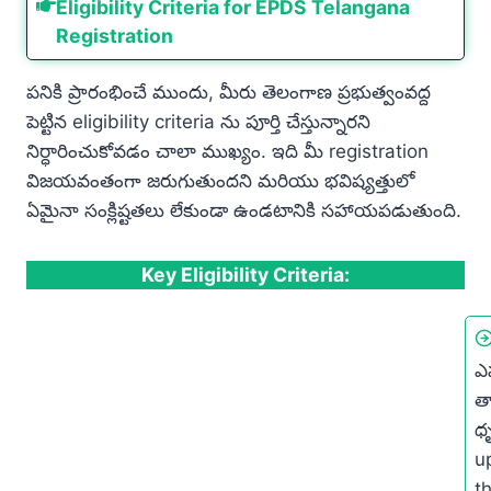
Eligibility Criteria for EPDS Telangana
Registration
పనికి ప్రారంభించే ముందు, మీరు తెలంగాణ ప్రభుత్వంవద్ద
పెట్టిన eligibility criteria ను పూర్తి చేస్తున్నారని
నిర్ధారించుకోవడం చాలా ముఖ్యం. ఇది మీ registration
విజయవంతంగా జరుగుతుందని మరియు భవిష్యత్తులో
ఏమైనా సంక్లిష్టతలు లేకుండా ఉండటానికి సహాయపడుతుంది.
Key Eligibility Criteria:
ఎప
త
ధ
u
t