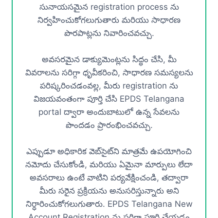
సునాయసమైన registration process ను
నిర్వహించుకోగలుగుతారు మరియు సాధారణ
పొరపాట్లను నివారించవచ్చు.
అవసరమైన డాక్యుమెంట్లను సిద్ధం చేసి, మీ
వివరాలను సరిగ్గా ధృవీకరించి, సాధారణ సమస్యలను
పరిష్కరించడంవల్ల, మీరు registration ను
విజయవంతంగా పూర్తి చేసి EPDS Telangana
portal ద్వారా అందుబాటులో ఉన్న సేవలను
పొందడం ప్రారంభించవచ్చు.
ఎప్పుడూ అధికారిక వెబ్‌సైట్‌ని మాత్రమే ఉపయోగించి
నమోదు చేసుకోండి, మరియు ఏమైనా మార్పులు లేదా
అవసరాలు ఉంటే వాటిని పర్యవేక్షించండి, తద్వారా
మీరు సరైన ప్రక్రియను అనుసరిస్తున్నారు అని
నిర్ధారించుకోగలుగుతారు. EPDS Telangana New
Account Registration ను సరిగ్గా పూర్తి చేయడం