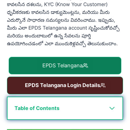
కావలసిన దశలను, KYC (Know Your Customer)
ధృవీకరణకు కావలసిన డాక్యుమెంట్లను, మరియు మీరు
ఎదుర్కొనే సాధారణ సమస్యలను వివరించాము. ఇప్పుడు,
మీరు ఎలా EPDS Telangana account సృష్టించుకోవచ్చో
మరియు అందుబాటులో ఉన్న సేవలను పూర్తి
ఉపయోగించడంలో ఎలా ముందుకెళ్లవచ్చో తెలుసుకుందాం.
EPDS Telangana
EPDS Telangana Login Details
Table of Contents