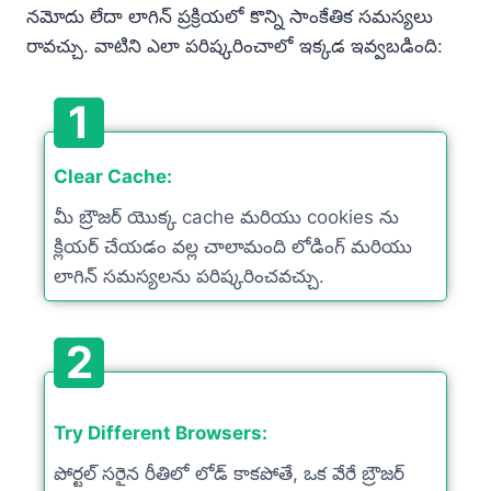
నమోదు లేదా లాగిన్ ప్రక్రియలో కొన్ని సాంకేతిక సమస్యలు
రావచ్చు. వాటిని ఎలా పరిష్కరించాలో ఇక్కడ ఇవ్వబడింది:
1
Clear Cache:
మీ బ్రౌజర్ యొక్క cache మరియు cookies ను
క్లియర్ చేయడం వల్ల చాలామంది లోడింగ్ మరియు
లాగిన్ సమస్యలను పరిష్కరించవచ్చు.
2
Try Different Browsers:
పోర్టల్ సరైన రీతిలో లోడ్ కాకపోతే, ఒక వేరే బ్రౌజర్