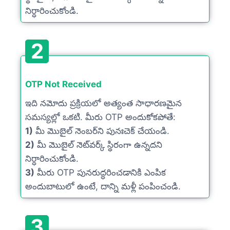
నిర్ధారించుకోండి.
2
OTP Not Received
ఇది నమోదు ప్రక్రియలో అత్యంత సాధారణమైన
సమస్యల్లో ఒకటి. మీరు OTP అందుకోకపోతే:
1)
మీ మొబైల్ నెంబర్‌ని పునఃచెక్ చేయండి.
2)
మీ మొబైల్ నెట్‌వర్క్ స్థిరంగా ఉన్నదని
నిర్ధారించుకోండి.
3)
మీరు OTP పునరుద్ధరించడానికి ఎంపిక
అందుబాటులో ఉంటే, దాన్ని మళ్లీ పంపించండి.
3