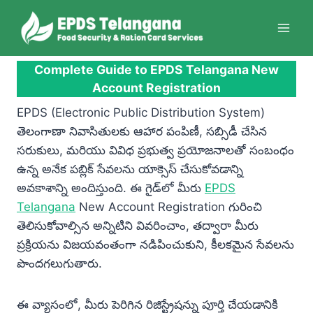
Skip
to
content
Complete Guide to EPDS Telangana New
Account Registration
EPDS (Electronic Public Distribution System)
తెలంగాణా నివాసితులకు ఆహార పంపిణీ, సబ్సిడీ చేసిన
సరుకులు, మరియు వివిధ ప్రభుత్వ ప్రయోజనాలతో సంబంధం
ఉన్న అనేక పబ్లిక్ సేవలను యాక్సెస్ చేసుకోవడాన్ని
అవకాశాన్ని అందిస్తుంది. ఈ గైడ్‌లో మీరు
EPDS
Telangana
New Account Registration గురించి
తెలిసుకోవాల్సిన అన్నిటిని వివరించాం, తద్వారా మీరు
ప్రక్రియను విజయవంతంగా నడిపించుకుని, కీలకమైన సేవలను
పొందగలుగుతారు.
ఈ వ్యాసంలో, మీరు పెరిగిన రిజిస్ట్రేషన్ను పూర్తి చేయడానికి